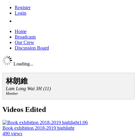
Register
Login
Home
Broadcasts
Our Crew
Discussion Board
Loading...
林朗維
Lam Long Wai 3H (11)
Member
Videos Edited
1:06
Book exhibition 2018-2019 highlight
490 views