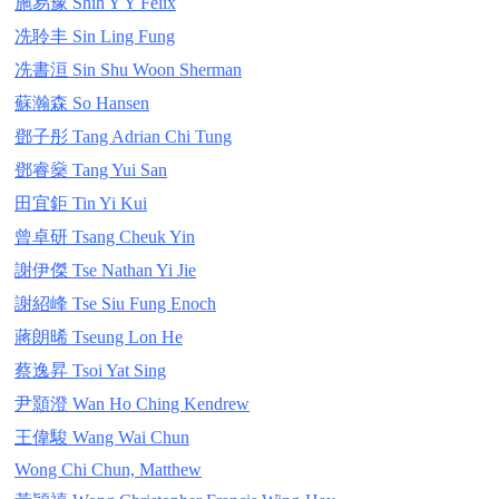
施易豫 Shih Y Y Felix
冼聆丰 Sin Ling Fung
冼書洹 Sin Shu Woon Sherman
蘇瀚森 So Hansen
鄧子彤 Tang Adrian Chi Tung
鄧睿燊 Tang Yui San
田宜鉅 Tin Yi Kui
曾卓研 Tsang Cheuk Yin
謝伊傑 Tse Nathan Yi Jie
謝紹峰 Tse Siu Fung Enoch
蔣朗晞 Tseung Lon He
蔡逸昇 Tsoi Yat Sing
尹顥澄 Wan Ho Ching Kendrew
王偉駿 Wang Wai Chun
Wong Chi Chun, Matthew