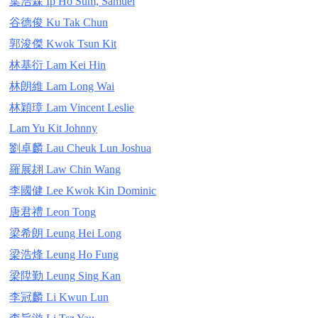
葉浩森 Ip Ho Sum, Samuel
谷德俊 Ku Tak Chun
郭浚傑 Kwok Tsun Kit
林基衍 Lam Kei Hin
林朗維 Lam Long Wai
林穎璋 Lam Vincent Leslie
Lam Yu Kit Johnny
劉卓麟 Lau Cheuk Lun Joshua
羅展翃 Law Chin Wang
李國健 Lee Kwok Kin Dominic
唐君禮 Leon Tong
梁希朗 Leung Hei Long
梁浩烽 Leung Ho Fung
梁陞勤 Leung Sing Kan
李冠麟 Li Kwun Lun