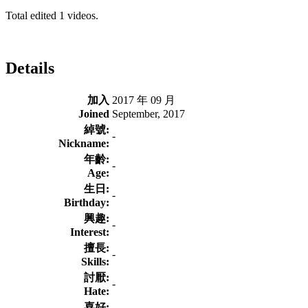
Total edited 1 videos.
Details
加入
2017 年 09 月
Joined
September, 2017
綽號:
-
Nickname:
年齡:
-
Age:
生日:
-
Birthday:
興趣:
-
Interest:
擅長:
-
Skills:
討厭:
-
Hate:
喜好: