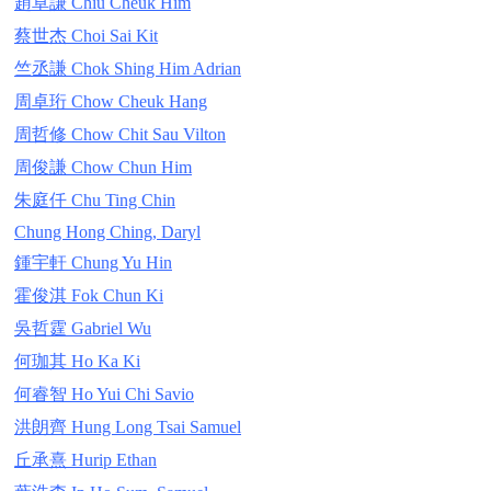
趙卓謙 Chiu Cheuk Him
蔡世杰 Choi Sai Kit
竺丞謙 Chok Shing Him Adrian
周卓珩 Chow Cheuk Hang
周哲修 Chow Chit Sau Vilton
周俊謙 Chow Chun Him
朱庭仟 Chu Ting Chin
Chung Hong Ching, Daryl
鍾宇軒 Chung Yu Hin
霍俊淇 Fok Chun Ki
吳哲霆 Gabriel Wu
何珈其 Ho Ka Ki
何睿智 Ho Yui Chi Savio
洪朗齊 Hung Long Tsai Samuel
丘承熹 Hurip Ethan