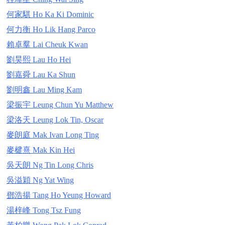
何家騏 Ho Ka Ki Dominic
何力衡 Ho Lik Hang Parco
賴卓羣 Lai Cheuk Kwan
劉昊熙 Lau Ho Hei
劉嘉舜 Lau Ka Shun
劉明鑫 Lau Ming Kam
梁振宇 Leung Chun Yu Matthew
梁洛天 Leung Lok Tin, Oscar
麥朗庭 Mak Ivan Long Ting
麥楗熹 Mak Kin Hei
吳天朗 Ng Tin Long Chris
吳溢穎 Ng Yat Wing
鄧浩揚 Tang Ho Yeung Howard
湯梓峰 Tong Tsz Fung