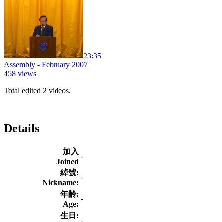
23:35
Assembly - February 2007
458 views
Total edited 2 videos.
Details
加入
-
Joined
綽號:
-
Nickname:
年齡:
-
Age:
生日:
-