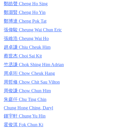
鄭皓聲 Cheng Ho Sing
鄭灝賢 Cheng Ho Yin
鄭博達 Cheng Pok Tat
張偉駿 Cheung Wai Chun Eric
張維浩 Cheung Wai Ho
趙卓謙 Chiu Cheuk Him
蔡世杰 Choi Sai Kit
竺丞謙 Chok Shing Him Adrian
周卓珩 Chow Cheuk Hang
周哲修 Chow Chit Sau Vilton
周俊謙 Chow Chun Him
朱庭仟 Chu Ting Chin
Chung Hong Ching, Daryl
鍾宇軒 Chung Yu Hin
霍俊淇 Fok Chun Ki