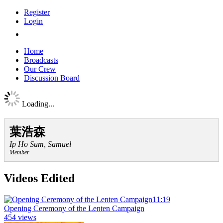
Register
Login
Home
Broadcasts
Our Crew
Discussion Board
Loading...
葉浩森
Ip Ho Sum, Samuel
Member
Videos Edited
11:19
Opening Ceremony of the Lenten Campaign
454 views