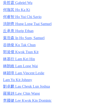
吳哲霆 Gabriel Wu
何珈其 Ho Ka Ki
何睿智 Ho Yui Chi Savio
洪朗齊 Hung Long Tsai Samuel
丘承熹 Hurip Ethan
葉浩森 Ip Ho Sum, Samuel
谷德俊 Ku Tak Chun
郭浚傑 Kwok Tsun Kit
林基衍 Lam Kei Hin
林朗維 Lam Long Wai
林穎璋 Lam Vincent Leslie
Lam Yu Kit Johnny
劉卓麟 Lau Cheuk Lun Joshua
羅展翃 Law Chin Wang
李國健 Lee Kwok Kin Dominic