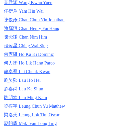
黃君源 Wong Kwan Yuen
任衍為 Yam Hin Wai
陳俊彥 Chan Chun Yin Jonathan
陳輝恒 Chan Henry Fai Hang
陳念謙 Chan Nim Him
程瑋星 Ching Wai Sing
何家騏 Ho Ka Ki Dominic
何力衡 Ho Lik Hang Parco
賴卓羣 Lai Cheuk Kwan
劉昊熙 Lau Ho Hei
劉嘉舜 Lau Ka Shun
劉明鑫 Lau Ming Kam
梁振宇 Leung Chun Yu Matthew
梁洛天 Leung Lok Tin, Oscar
麥朗庭 Mak Ivan Long Ting